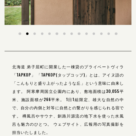
北海道 弟子屈町に開業した一棟貸のプライベートヴィラ
「TAPKOP」
「TAPKOP(タップコップ)」とは、アイヌ語の
「こんもりと盛り上がったような丘」という意味に由来し
ます。
阿寒摩周国立公園内にあり、敷地面積は30,055平
米、施設面積が266平米。 1日1組限定、雄大な自然の中
で、自分の内側と対等に自然との繋がりを感じられる宿で
す。
樽風呂やサウナ、釧路川源流の地下水を使った水風
呂も魅力のひとつ。
ウェブサイト、広報用の写真撮影を
担当いたしました。