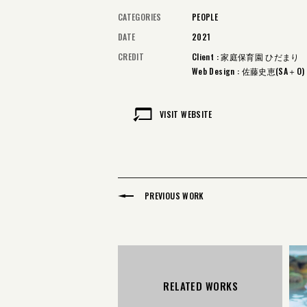
CATEGORIES
PEOPLE
DATE
2021
CREDIT
Client : 家庭保育園 ひだまり
Web Design : 佐藤史恵(SA＋O)
VISIT WEBSITE
PREVIOUS WORK
RELATED WORKS