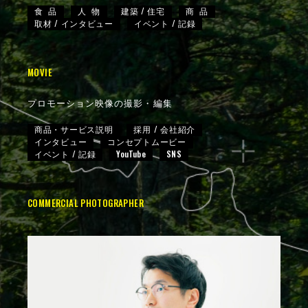
食 品
人 物
建築 / 住宅
商 品
取材 / インタビュー
イベント / 記録
MOVIE
プロモーション映像の撮影・編集
商品・サービス説明
採用 / 会社紹介
インタビュー
コンセプトムービー
イベント / 記録
YouTube
SNS
COMMERCIAL PHOTOGRAPHER