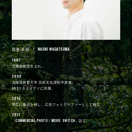
我妻 直樹
/ NAOKI WAGATSUMA
1987
北海道根室生まれ。
2009
北海道教育大学 芸術文化課程卒業後、
(有)スタジオアイに所属。
2015
帯広に拠点を移し、広告フォトグラファーとして独立。
2017
「COMMERCIAL PHOTO / MOVIE SWITCH」設立。